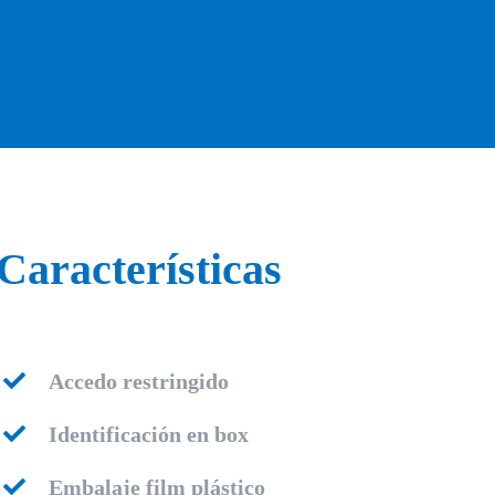
Características
Accedo restringido
Identificación en box
Embalaje film plástico