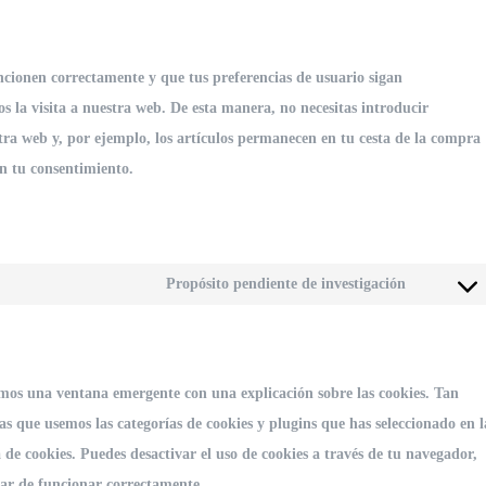
ncionen correctamente y que tus preferencias de usuario sigan
os la visita a nuestra web. De esta manera, no necesitas introducir
ra web y, por ejemplo, los artículos permanecen en tu cesta de la compra
n tu consentimiento.
Consent
Propósito pendiente de investigación
to
service
varios
mos una ventana emergente con una explicación sobre las cookies. Tan
s que usemos las categorías de cookies y plugins que has seleccionado en l
 de cookies. Puedes desactivar el uso de cookies a través de tu navegador,
jar de funcionar correctamente.